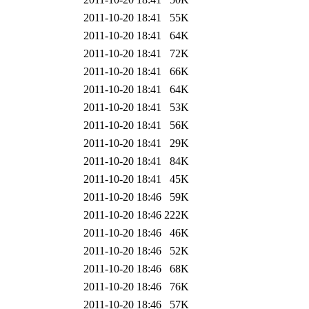
2011-10-20 18:41
55K
2011-10-20 18:41
64K
2011-10-20 18:41
72K
2011-10-20 18:41
66K
2011-10-20 18:41
64K
2011-10-20 18:41
53K
2011-10-20 18:41
56K
2011-10-20 18:41
29K
2011-10-20 18:41
84K
2011-10-20 18:41
45K
2011-10-20 18:46
59K
2011-10-20 18:46
222K
2011-10-20 18:46
46K
2011-10-20 18:46
52K
2011-10-20 18:46
68K
2011-10-20 18:46
76K
2011-10-20 18:46
57K